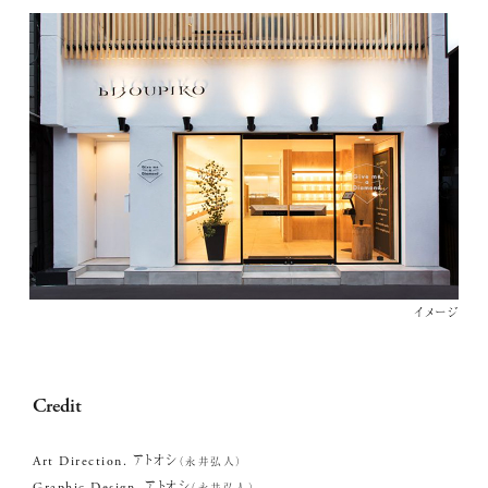
イメージ
News
Credit
Art Direction. アトオシ
（永井弘人）
Graphic Design. アトオシ
（永井弘人）